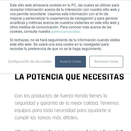
Este sitio web almacena cookies en tu PC, las cuales se utilizan para
☰
COTIZAR
recopilar información acerca de tu interacción con nuestro sitio web y
nos permite recordarte. Usamos esta información con el fin de
mejorar y personalizar tu experiencia de navegación y para generar
analíticas y métricas acerca de nuestros visitantes en este sitio web y
otros medios de comunicación. Para conocer más acerca de las
PRODUCTOS DE FUERZA HONDA
cookies, consulta nuestra
.
política privacidad
Si rechazas, no se hará seguimiento de tu información cuando visites
este sitio web. Se usará una sola cookie en tu navegador para
recordar tu preferencia de que no se te haga seguimiento.
Configuración de las cookies
Aceptar todas
Rechazar todas
LA POTENCIA QUE NECESITAS
Con los productos de fuerza Honda tienes la
seguridad y garantía de la mejor calidad. Tenemos
equipos para toda necesidad para ayudarte a
cumplir las tareas más difíciles.