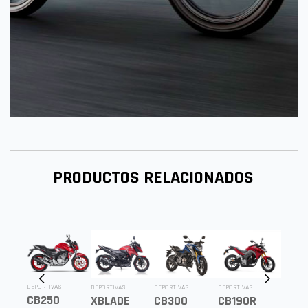
PRODUCTOS RELACIONADOS
DEPORTI
DEPORTIVAS
DEPORTIVAS
DEPORTIVAS
DEPORTIVAS
R
CB19
CB250
XBLADE
CB300
CB190R