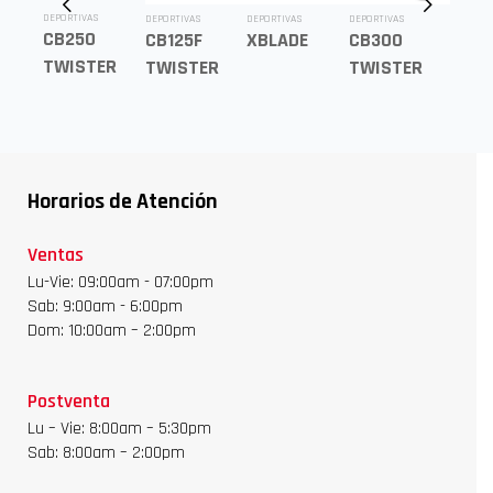
DEPORTIVAS
DEPORTIVAS
DEPORTIVAS
DEPORTIVAS
DEPORTI
CB250
R
CB125F
XBLADE
CB300
CB19
TWISTER
TWISTER
TWISTER
Horarios de Atención
Ventas
Lu-Vie: 09:00am - 07:00pm
Sab: 9:00am - 6:00pm
Dom: 10:00am – 2:00pm
Postventa
Lu – Vie: 8:00am – 5:30pm
Sab: 8:00am – 2:00pm